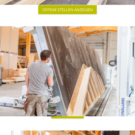
OFFENE STELLEN ANZEIGEN
PRODUKTION
Wir verbinden Hightech, Handwerk und
ökologische Verantwortung – für wohngesunde,
langlebige Holzhäuser in höchster Qualität. Mit
modernster Technik realisieren wir präzise
zugeschnittene, vorgefertigte Wand-, Decken-
und Dachelemente – individuell geplant und
nachhaltig produziert.
WEITERLESEN