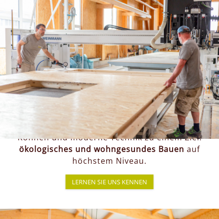
TEAM
Bei PRONATURHAUS sind wir mehr als ein
Holzbauunternehmen –
wir sind ein
Familienbetrieb mit Tradition
, der bereits in der
dritten Generation mit Leidenschaft für
nachhaltiges Bauen steht.
Geleitet von der
Familie Schedelmayer
vereinen
wir langjährige Erfahrung, handwerkliches
Können und moderne Technik zu einem Ziel:
ökologisches und wohngesundes Bauen
auf
höchstem Niveau.
LERNEN SIE UNS KENNEN