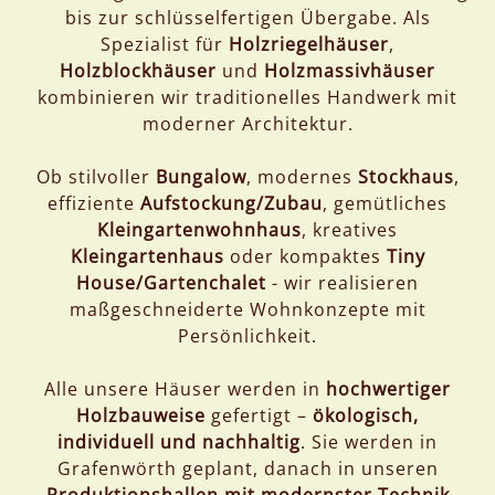
bis zur schlüsselfertigen Übergabe. Als
Spezialist für
Holzriegelhäuser
,
Holzblockhäuser
und
Holzmassivhäuser
kombinieren wir traditionelles Handwerk mit
moderner Architektur.
Ob stilvoller
Bungalow
, modernes
Stockhaus
,
effiziente
Aufstockung/Zubau
, gemütliches
Kleingartenwohnhaus
, kreatives
Kleingartenhaus
oder kompaktes
Tiny
House/Gartenchalet
- wir realisieren
maßgeschneiderte Wohnkonzepte mit
Persönlichkeit.
Alle unsere Häuser werden in
hochwertiger
Holzbauweise
gefertigt –
ökologisch,
individuell und nachhaltig
. Sie werden in
Grafenwörth geplant, danach in unseren
Produktionshallen mit modernster Technik