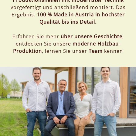
vorgefertigt und anschließend montiert. Das
Ergebnis:
100 % Made in Austria in höchster
Qualität bis ins Detail.
Erfahren Sie mehr
über unsere Geschichte
,
entdecken Sie unsere
moderne Holzbau-
Produktion
, lernen Sie unser
Team
kennen
ÜBER UNS
Seit 1975 stehen wir bei PRONATURHAUS für
nachhaltiges Bauen im Einklang mit der Natur.
Als
Familienunternehmen ist es unsere Mission,
wohngesunde und ökologische Häuser
zu
schaffen, die modernes Leben mit der
Nachhaltigkeit natürlicher Baustoffe verbinden.