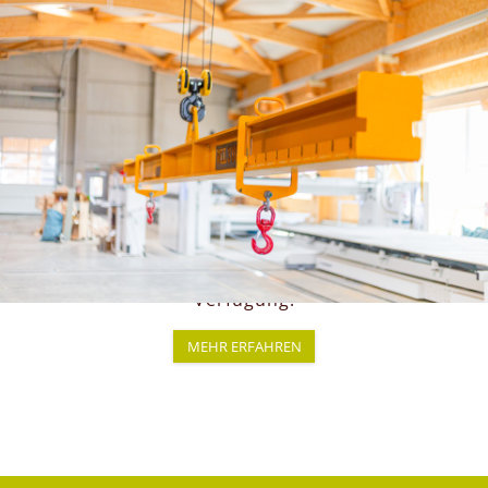
HÄUFIGE FRAGEN
Sie möchten ökologisch, individuell und
nachhaltig bauen? In unseren FAQs beantworten
wir die wichtigsten Fragen zu unseren Bauweisen,
Materialien, Angeboten und dem gesamten
Ablauf Ihres Bauprojekts. Erfahren Sie mehr über
Planung, Energieeffizienz, Eigenleistungen und
vieles mehr. Sollten noch Fragen offenbleiben,
steht Ihnen unser Team jederzeit gerne zur
Verfügung!
MEHR ERFAHREN