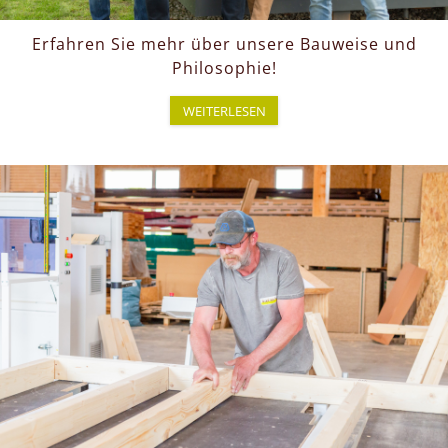
Erfahren Sie mehr über unsere Bauweise und
Philosophie!
WEITERLESEN
JOBS
Sie suchen einen Job im Holzbau mit Zukunft?
Werden Sie Teil unseres Familienunternehmens
und gestalten Sie mit uns ökologische
Wohnlösungen aus Holz! Bei PRONATURHAUS
bieten wir Ihnen nicht nur einen sicheren
Arbeitsplatz, sondern auch die Chance, Teil einer
nachhaltigen Bauweise zu sein, die Zukunft hat.